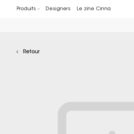
Produits
Designers
Le zine Cinna
Canapés composables
Chaises, bridges & tabourets
Tables basses & Bout de canapés
Retour