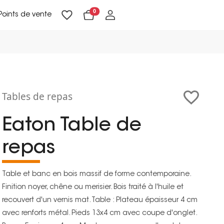
0
Points de vente
Lampadaires & liseuses
Suspensions & appliques
Objets de Décoration
Tables de repas
Eaton Table de
repas
Table et banc en bois massif de forme contemporaine.
Finition noyer, chêne ou merisier. Bois traité à l'huile et
recouvert d'un vernis mat. Table : Plateau épaisseur 4 cm
avec renforts métal. Pieds 13x4 cm avec coupe d'onglet.