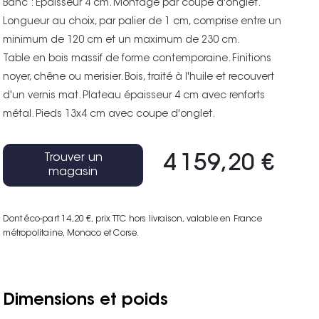
Banc : Epaisseur 4 cm. Montage par coupe d'onglet.
Longueur au choix, par palier de 1 cm, comprise entre un
minimum de 120 cm et un maximum de 230 cm.
Table en bois massif de forme contemporaine. Finitions
noyer, chêne ou merisier. Bois, traité à l'huile et recouvert
d'un vernis mat. Plateau épaisseur 4 cm avec renforts
métal. Pieds 13x4 cm avec coupe d'onglet.
Trouver un
4 159,20 €
magasin
Dont éco-part 14,20 €
, prix TTC hors livraison, valable en France
métropolitaine, Monaco et Corse.
Dimensions et poids