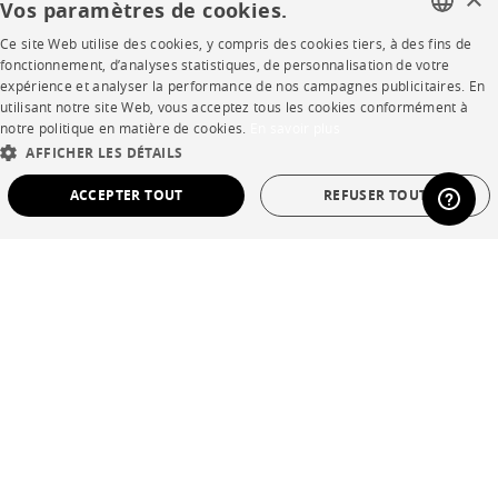
Vos paramètres de cookies.
Ce site Web utilise des cookies, y compris des cookies tiers, à des fins de
FRENCH
SHOP
fonctionnement, d’analyses statistiques, de personnalisation de votre
expérience et analyser la performance de nos campagnes publicitaires. En
ENGLISH
utilisant notre site Web, vous acceptez tous les cookies conformément à
Points de vente
notre politique en matière de cookies.
En savoir plus
DUTCH
AFFICHER LES DÉTAILS
Garanties et SAV
SPANISH
ACCEPTER TOUT
REFUSER TOUT
Ventes privées
STRICTEMENT NÉCESSAIRES
PERFORMANCE
CIBLAGE
FONCTIONNALITÉ
NON CLASSÉ
Langue
français
Pays
France
Strictement nécessaires
Performance
Ciblage
Fonctionnalité
*Conditions des offres
Non classé
Mentions légales
Les cookies strictement nécessaires permettent des fonctionnalités de base du site
Web telles que la connexion des utilisateurs et la gestion des comptes. Le site Web
Conditions générales de vente
ne peut pas être utilisé correctement sans les cookies strictement nécessaires.