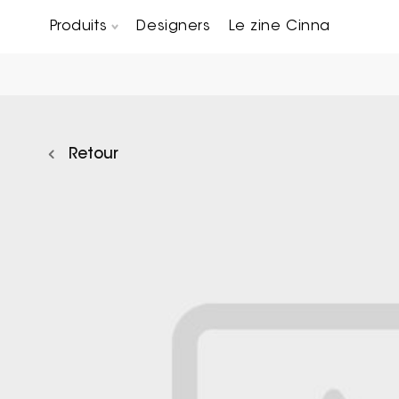
Produits
Designers
Le zine Cinna
Canapés composables
Chaises, bridges & tabourets
Tables basses & Bout de canapés
Retour