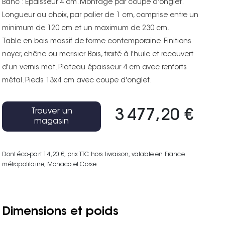
Banc : Epaisseur 4 cm. Montage par coupe d'onglet.
Longueur au choix, par palier de 1 cm, comprise entre un
minimum de 120 cm et un maximum de 230 cm.
Table en bois massif de forme contemporaine. Finitions
noyer, chêne ou merisier. Bois, traité à l'huile et recouvert
d'un vernis mat. Plateau épaisseur 4 cm avec renforts
métal. Pieds 13x4 cm avec coupe d'onglet.
Trouver un
3 477,20 €
magasin
Dont éco-part 14,20 €
, prix TTC hors livraison, valable en France
métropolitaine, Monaco et Corse.
Dimensions et poids