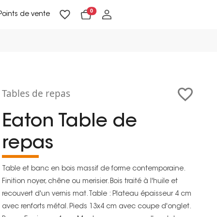
0
Points de vente
Lampadaires & liseuses
Suspensions & appliques
Objets de Décoration
Tables de repas
Eaton Table de
repas
Table et banc en bois massif de forme contemporaine.
Finition noyer, chêne ou merisier. Bois traité à l'huile et
recouvert d'un vernis mat. Table : Plateau épaisseur 4 cm
avec renforts métal. Pieds 13x4 cm avec coupe d'onglet.