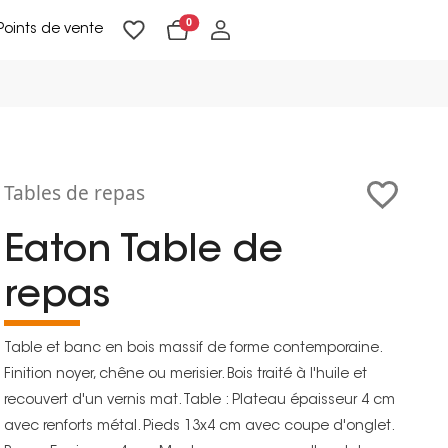
0
Points de vente
Lampadaires & liseuses
Suspensions & appliques
Objets de Décoration
Tables de repas
Eaton Table de
repas
Table et banc en bois massif de forme contemporaine.
Finition noyer, chêne ou merisier. Bois traité à l'huile et
recouvert d'un vernis mat. Table : Plateau épaisseur 4 cm
avec renforts métal. Pieds 13x4 cm avec coupe d'onglet.