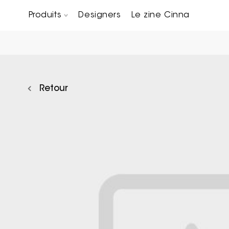
Produits
Designers
Le zine Cinna
Canapés composables
Chaises, bridges & tabourets
Tables basses & Bout de canapés
Retour