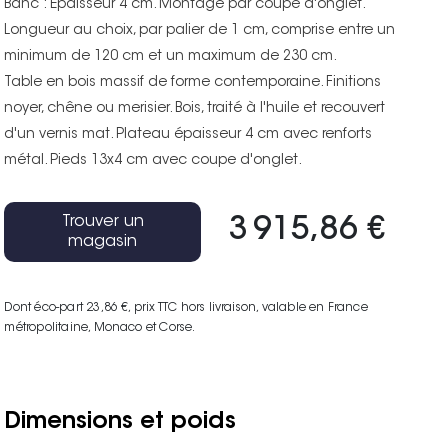
Banc : Epaisseur 4 cm. Montage par coupe d'onglet.
Longueur au choix, par palier de 1 cm, comprise entre un
minimum de 120 cm et un maximum de 230 cm.
Table en bois massif de forme contemporaine. Finitions
noyer, chêne ou merisier. Bois, traité à l'huile et recouvert
d'un vernis mat. Plateau épaisseur 4 cm avec renforts
métal. Pieds 13x4 cm avec coupe d'onglet.
Trouver un
3 915,86 €
magasin
Dont éco-part 23,86 €
, prix TTC hors livraison, valable en France
métropolitaine, Monaco et Corse.
Dimensions et poids