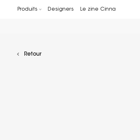
Produits
Designers
Le zine Cinna
Canapés composables
Chaises, bridges & tabourets
Tables basses & Bout de canapés
Retour