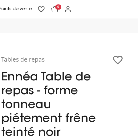
0
Points de vente
Lampadaires & liseuses
Suspensions & appliques
Objets de Décoration
Tables de repas
Ennéa Table de
repas - forme
tonneau
piétement frêne
teinté noir