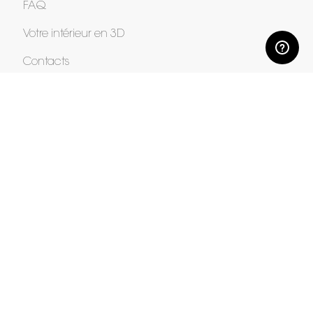
FAQ
Votre intérieur en 3D
Contacts
CORPORATE
Presse
Rejoignez-nous
Devenir concessionnaire
Contract
SHOP
Points de vente