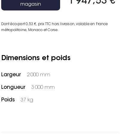
1 947,53 €
magasin
Dont éco-part 0,53 €
, prix TTC hors livraison, valable en France
métropolitaine, Monaco et Corse.
Dimensions et poids
Largeur
2 000 mm
Longueur
3 000 mm
Poids
37 kg