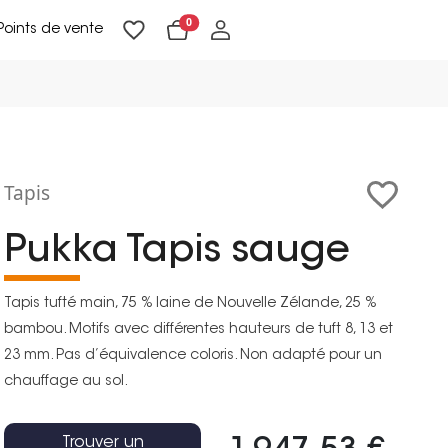
0
Points de vente
Lampadaires & liseuses
Suspensions & appliques
Objets de Décoration
Tapis
Pukka Tapis sauge
Tapis tufté main, 75 % laine de Nouvelle Zélande, 25 %
bambou. Motifs avec différentes hauteurs de tuft 8, 13 et
23 mm. Pas d’équivalence coloris. Non adapté pour un
chauffage au sol.
Trouver un