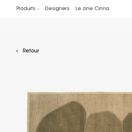
Produits
Designers
Le zine Cinna
Canapés composables
Chaises, bridges & tabourets
Tables basses & Bout de canapés
Retour