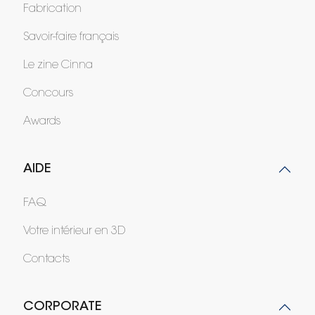
Fabrication
Savoir-faire français
Le zine Cinna
Concours
Awards
AIDE
FAQ
Votre intérieur en 3D
Contacts
CORPORATE