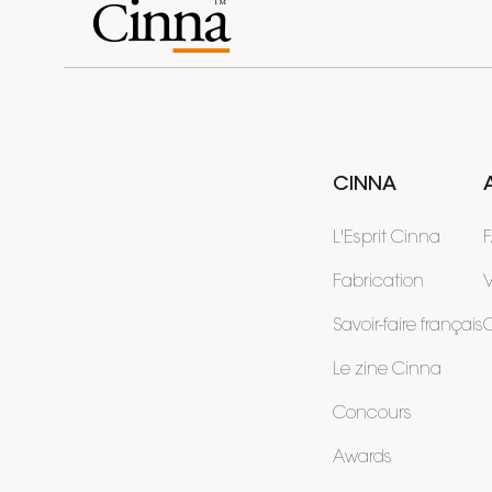
CINNA
L'Esprit Cinna
Fabrication
V
Savoir-faire français
Le zine Cinna
Concours
Awards