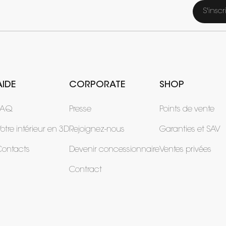
S'inscr
AIDE
CORPORATE
SHOP
FAQ
Presse
Points de vente
otre intérieur en 3D
Rejoignez-nous
Garanties et SAV
Contacts
Devenir concessionnaire
Ventes privées
Contract