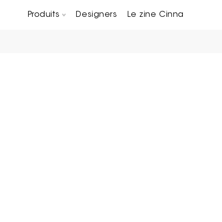
Produits
Designers
Le zine Cinna
Canapés composables
Chaises, bridges & tabourets
Tables basses & Bout de canapés