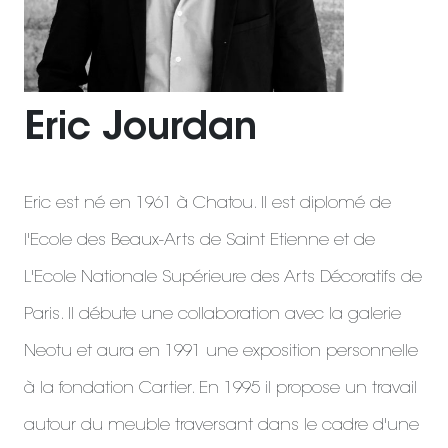
Eric Jourdan
Eric est né en 1961 à Chatou. Il est diplomé de
l'Ecole des Beaux-Arts de Saint Etienne et de
L'Ecole Nationale Supérieure des Arts Décoratifs de
Paris. Il débute une collaboration avec la galerie
Neotu et aura en 1991 une exposition personnelle
à la fondation Cartier. En 1995 il propose un travail
autour du meuble traversant dans le cadre d'une