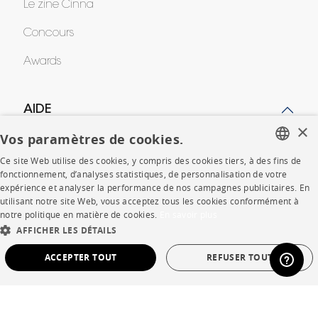
Le zine Cinna
Concours
Awards
AIDE
×
Vos paramètres de cookies.
FAQ
Ce site Web utilise des cookies, y compris des cookies tiers, à des fins de
FRENCH
Votre intérieur en 3D
fonctionnement, d’analyses statistiques, de personnalisation de votre
expérience et analyser la performance de nos campagnes publicitaires. En
ENGLISH
Contacts
utilisant notre site Web, vous acceptez tous les cookies conformément à
notre politique en matière de cookies.
En savoir plus
DUTCH
AFFICHER LES DÉTAILS
SPANISH
CORPORATE
ACCEPTER TOUT
REFUSER TOUT
Presse
STRICTEMENT NÉCESSAIRES
PERFORMANCE
Rejoignez-nous