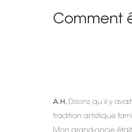
Comment êt
A.H.
Disons qu’il y avai
tradition artistique fami
Mon grand-oncle étai