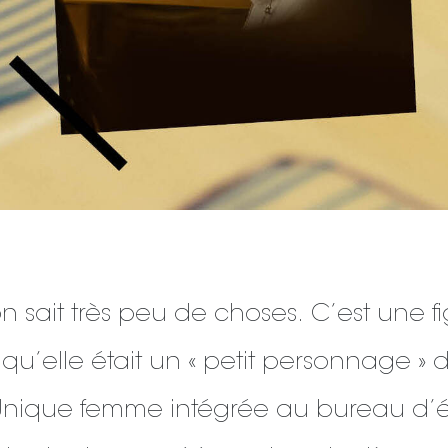
n sait très peu de choses. C’est une f
qu’elle était un « petit personnage 
 Unique femme intégrée au bureau d’