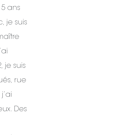
15 ans
, je suis
maître
’ai
 je suis
ués, rue
j’ai
eux. Des