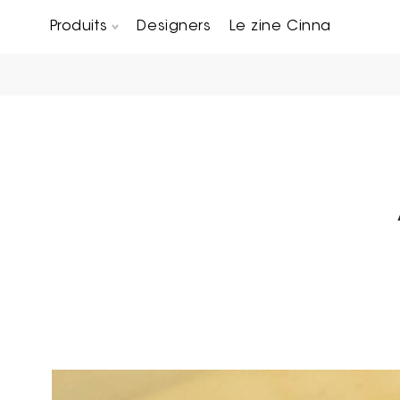
Produits
Designers
Le zine Cinna
Canapés composables
Chaises, bridges & tabourets
Tables basses & Bout de canapés