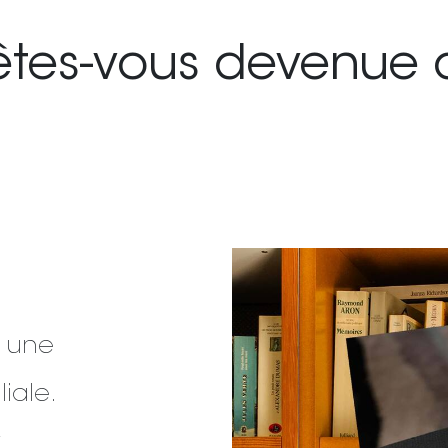
es-vous devenue 
t une
liale.
t