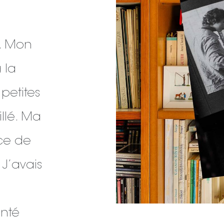
r. Mon
 la
 petites
illé. Ma
ice de
 J’avais
enté