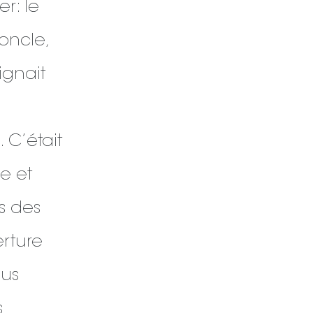
r: le
n oncle,
ignait
. C’était
e et
s des
erture
ous
s