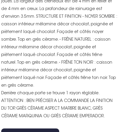
joues. La largeur des créneaux est de 4 mm en relief et
de 4 mm en creux. La profondeur de rainurage est
d'environ 3.5mm. STRUCTURE ET FINITION - NOYER SOMBRE :
caisson intérieur mélamine décor chocolat, poignée et
piètement laqué chocolat. Façade et côtés noyer
sombre. Top en grès cérame. - FRÊNE NATUREL : caisson
intérieur mélamine décor chocolat, poignée et
piètement laqué chocolat. Façade et côtés frêne
naturel. Top en grès cérame. - FRÊNE TON NOIR : caisson
intérieur mélamine décor chocolat, poignée et
piètement laqué noir. Façade et côtés frêne ton noir. Top
en grès cérame.
Derrière chaque porte se trouve 1 rayon réglable.
ATTENTION : BIEN PRÉCISER A LA COMMANDE LA FINITION
DU TOP, GRÈS CÉRAME ASPECT MARBRE BLANC, GRÈS
CÉRAME MARQUINIA OU GRÈS CÉRAME EMPERADOR.