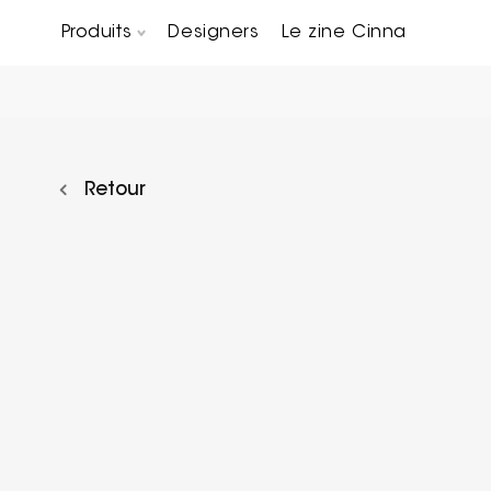
Produits
Designers
Le zine Cinna
Canapés composables
Chaises, bridges & tabourets
Tables basses & Bout de canapés
Retour