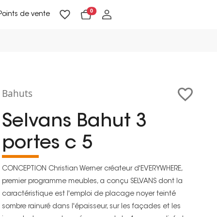
0
Points de vente
Lampadaires & liseuses
Suspensions & appliques
Objets de Décoration
Bahuts
Selvans Bahut 3
portes c 5
CONCEPTION Christian Werner créateur d'EVERYWHERE,
premier programme meubles, a conçu SELVANS dont la
caractéristique est l'emploi de placage noyer teinté
sombre rainuré dans l'épaisseur, sur les façades et les