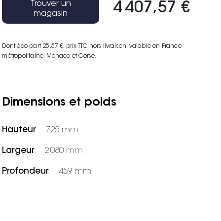
Trouver un
4 407,57 €
magasin
Dont éco-part 25,57 €
, prix TTC hors livraison, valable en France
métropolitaine, Monaco et Corse.
Dimensions et poids
Hauteur
725 mm
Largeur
2 080 mm
Profondeur
459 mm