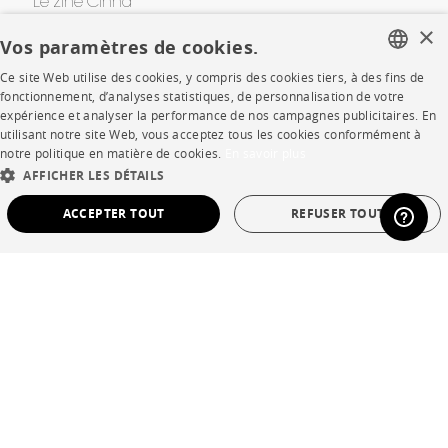
Le zine Cinna
×
Vos paramètres de cookies.
Concours
Ce site Web utilise des cookies, y compris des cookies tiers, à des fins de
Awards
FRENCH
fonctionnement, d’analyses statistiques, de personnalisation de votre
expérience et analyser la performance de nos campagnes publicitaires. En
ENGLISH
utilisant notre site Web, vous acceptez tous les cookies conformément à
AIDE
notre politique en matière de cookies.
En savoir plus
DUTCH
AFFICHER LES DÉTAILS
SPANISH
FAQ
ACCEPTER TOUT
REFUSER TOUT
Votre intérieur en 3D
STRICTEMENT NÉCESSAIRES
PERFORMANCE
Contacts
CIBLAGE
FONCTIONNALITÉ
NON CLASSÉ
CORPORATE
Strictement nécessaires
Performance
Ciblage
Fonctionnalité
Presse
Non classé
Rejoignez-nous