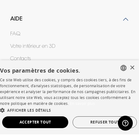
AIDE
FAQ
Votre intérieur en 3D
Contacts
×
Vos paramètres de cookies.
CORPORATE
Ce site Web utilise des cookies, y compris des cookies tiers, à des fins de
FRENCH
fonctionnement, d’analyses statistiques, de personnalisation de votre
expérience et analyser la performance de nos campagnes publicitaires. En
ENGLISH
Presse
utilisant notre site Web, vous acceptez tous les cookies conformément à
notre politique en matière de cookies.
En savoir plus
DUTCH
Rejoignez-nous
AFFICHER LES DÉTAILS
SPANISH
Devenir concessionnaire
ACCEPTER TOUT
REFUSER TOUT
Contract
STRICTEMENT NÉCESSAIRES
PERFORMANCE