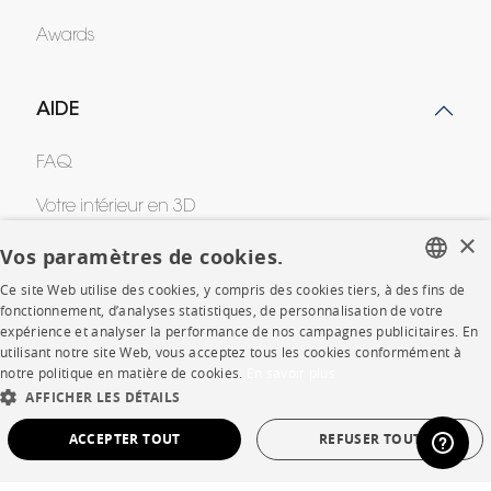
Awards
AIDE
FAQ
Votre intérieur en 3D
×
Contacts
Vos paramètres de cookies.
Ce site Web utilise des cookies, y compris des cookies tiers, à des fins de
FRENCH
fonctionnement, d’analyses statistiques, de personnalisation de votre
CORPORATE
expérience et analyser la performance de nos campagnes publicitaires. En
ENGLISH
utilisant notre site Web, vous acceptez tous les cookies conformément à
notre politique en matière de cookies.
En savoir plus
Presse
DUTCH
AFFICHER LES DÉTAILS
SPANISH
Rejoignez-nous
ACCEPTER TOUT
REFUSER TOUT
Devenir concessionnaire