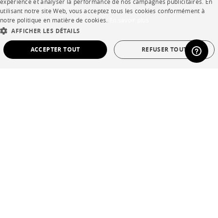
expérience et analyser la performance de nos campagnes publicitaires. En
ENGLISH
utilisant notre site Web, vous acceptez tous les cookies conformément à
notre politique en matière de cookies.
En savoir plus
DUTCH
AFFICHER LES DÉTAILS
SPANISH
ACCEPTER TOUT
REFUSER TOUT
STRICTEMENT NÉCESSAIRES
PERFORMANCE
CIBLAGE
FONCTIONNALITÉ
NON CLASSÉ
Strictement nécessaires
Performance
Ciblage
Fonctionnalité
Non classé
Les cookies strictement nécessaires permettent des fonctionnalités de base du site
Web telles que la connexion des utilisateurs et la gestion des comptes. Le site Web
ne peut pas être utilisé correctement sans les cookies strictement nécessaires.
Provider /
Nom
Expiration
La description
Domaine