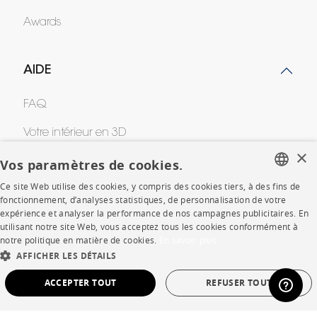
Awards
AIDE
FAQ
Votre intérieur en 3D
×
Contacts
Vos paramètres de cookies.
Ce site Web utilise des cookies, y compris des cookies tiers, à des fins de
FRENCH
fonctionnement, d’analyses statistiques, de personnalisation de votre
CORPORATE
expérience et analyser la performance de nos campagnes publicitaires. En
ENGLISH
utilisant notre site Web, vous acceptez tous les cookies conformément à
notre politique en matière de cookies.
En savoir plus
Presse
DUTCH
AFFICHER LES DÉTAILS
SPANISH
Rejoignez-nous
ACCEPTER TOUT
REFUSER TOUT
Devenir concessionnaire
STRICTEMENT NÉCESSAIRES
PERFORMANCE