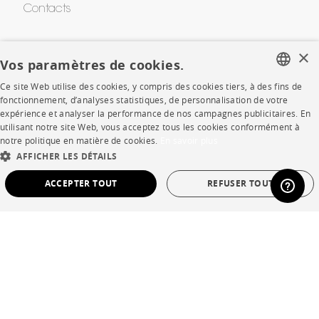
Contacts
×
CORPORATE
Vos paramètres de cookies.
Ce site Web utilise des cookies, y compris des cookies tiers, à des fins de
Presse
FRENCH
fonctionnement, d’analyses statistiques, de personnalisation de votre
expérience et analyser la performance de nos campagnes publicitaires. En
ENGLISH
Rejoignez-nous
utilisant notre site Web, vous acceptez tous les cookies conformément à
notre politique en matière de cookies.
En savoir plus
DUTCH
Devenir concessionnaire
AFFICHER LES DÉTAILS
SPANISH
Contract
ACCEPTER TOUT
REFUSER TOUT
STRICTEMENT NÉCESSAIRES
PERFORMANCE
SHOP
CIBLAGE
FONCTIONNALITÉ
NON CLASSÉ
Points de vente
Garanties et SAV
Strictement nécessaires
Performance
Ciblage
Fonctionnalité
Ventes privées