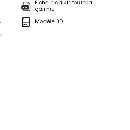
Fiche produit: toute la
gamme
s
Modèle 3D
es
n
s