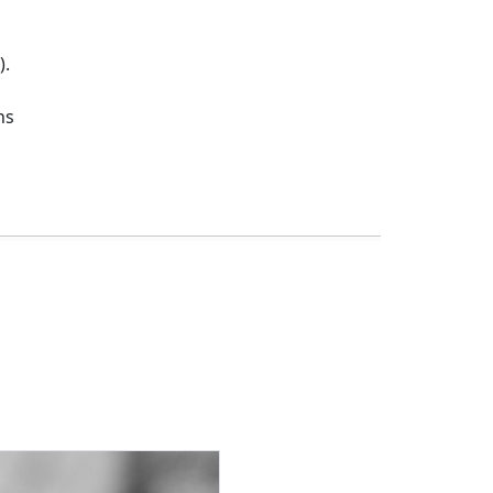
).
ns