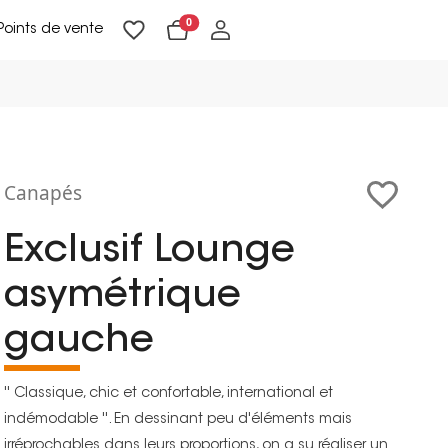
0
Points de vente
Lampadaires & liseuses
Suspensions & appliques
Objets de Décoration
Canapés
Exclusif Lounge
asymétrique
gauche
'' Classique, chic et confortable, international et
indémodable ''. En dessinant peu d'éléments mais
irréprochables dans leurs proportions, on a su réaliser un