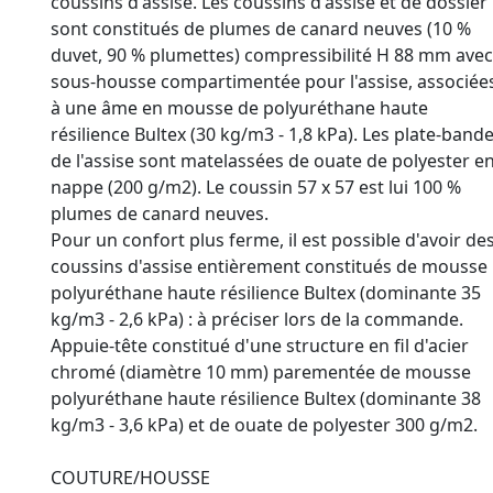
coussins d'assise. Les coussins d'assise et de dossier
sont constitués de plumes de canard neuves (10 %
duvet, 90 % plumettes) compressibilité H 88 mm avec
sous-housse compartimentée pour l'assise, associée
à une âme en mousse de polyuréthane haute
résilience Bultex (30 kg/m3 - 1,8 kPa). Les plate-band
de l'assise sont matelassées de ouate de polyester e
nappe (200 g/m2). Le coussin 57 x 57 est lui 100 %
plumes de canard neuves.
Pour un confort plus ferme, il est possible d'avoir de
coussins d'assise entièrement constitués de mousse
polyuréthane haute résilience Bultex (dominante 35
kg/m3 - 2,6 kPa) : à préciser lors de la commande.
Appuie-tête constitué d'une structure en fil d'acier
chromé (diamètre 10 mm) parementée de mousse
polyuréthane haute résilience Bultex (dominante 38
kg/m3 - 3,6 kPa) et de ouate de polyester 300 g/m2.
COUTURE/HOUSSE