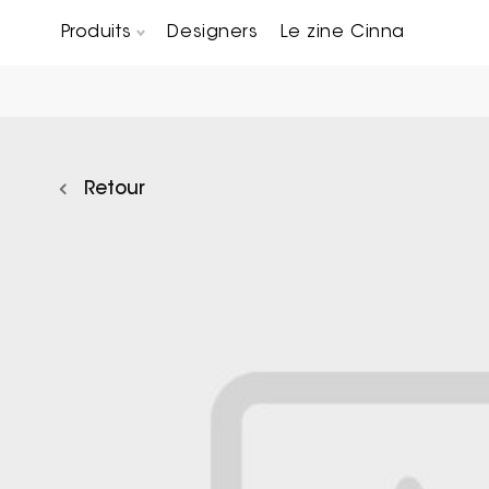
Produits
Designers
Le zine Cinna
Canapés composables
Chaises, bridges & tabourets
Tables basses & Bout de canapés
Retour