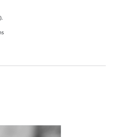
).
ns