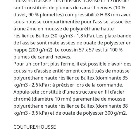
coussins d'assise. Les coussins d'assise et de dossier
sont constitués de plumes de canard neuves (10 %
duvet, 90 % plumettes) compressibilité H 88 mm avec
sous-housse compartimentée pour l'assise, associée
à une âme en mousse de polyuréthane haute
résilience Bultex (30 kg/m3 - 1,8 kPa). Les plate-band
de l'assise sont matelassées de ouate de polyester e
nappe (200 g/m2). Le coussin 57 x 57 est lui 100 %
plumes de canard neuves.
Pour un confort plus ferme, il est possible d'avoir de
coussins d'assise entièrement constitués de mousse
polyuréthane haute résilience Bultex (dominante 35
kg/m3 - 2,6 kPa) : à préciser lors de la commande.
Appuie-tête constitué d'une structure en fil d'acier
chromé (diamètre 10 mm) parementée de mousse
polyuréthane haute résilience Bultex (dominante 38
kg/m3 - 3,6 kPa) et de ouate de polyester 300 g/m2.
COUTURE/HOUSSE