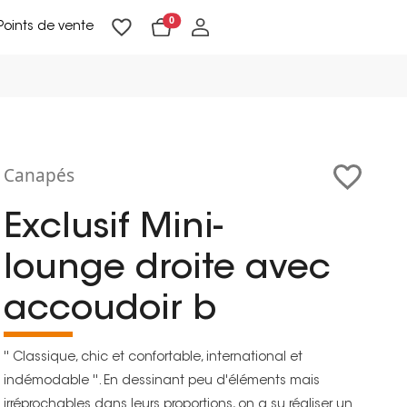
0
Points de vente
Lampadaires & liseuses
Suspensions & appliques
Objets de Décoration
Canapés
Exclusif Mini-
lounge droite avec
accoudoir b
'' Classique, chic et confortable, international et
indémodable ''. En dessinant peu d'éléments mais
irréprochables dans leurs proportions, on a su réaliser un