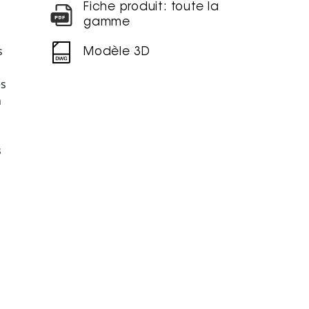
Fiche produit: toute la
gamme
s
Modèle 3D
es
n
s