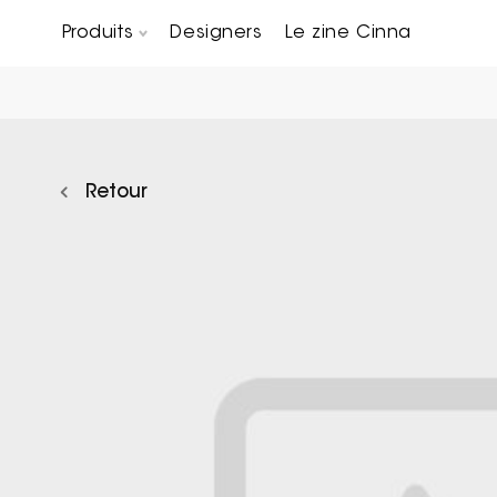
Produits
Designers
Le zine Cinna
Canapés composables
Chaises, bridges & tabourets
Tables basses & Bout de canapés
Retour