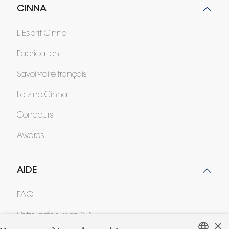
CINNA
L'Esprit Cinna
Fabrication
Savoir-faire français
Le zine Cinna
Concours
Awards
AIDE
FAQ
Votre intérieur en 3D
×