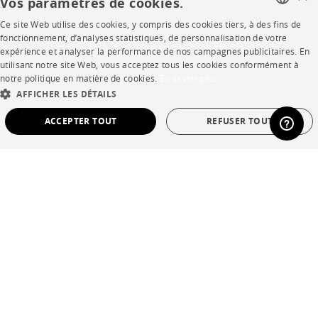
Vos paramètres de cookies.
Contacts
Ce site Web utilise des cookies, y compris des cookies tiers, à des fins de
FRENCH
fonctionnement, d’analyses statistiques, de personnalisation de votre
expérience et analyser la performance de nos campagnes publicitaires. En
CORPORATE
ENGLISH
utilisant notre site Web, vous acceptez tous les cookies conformément à
notre politique en matière de cookies.
En savoir plus
DUTCH
Presse
AFFICHER LES DÉTAILS
SPANISH
ACCEPTER TOUT
REFUSER TOUT
Rejoignez-nous
Devenir concessionnaire
STRICTEMENT NÉCESSAIRES
PERFORMANCE
Contract
CIBLAGE
FONCTIONNALITÉ
NON CLASSÉ
SHOP
Strictement nécessaires
Performance
Ciblage
Fonctionnalité
Points de vente
Non classé
Garanties et SAV
Les cookies strictement nécessaires permettent des fonctionnalités de base du site
Web telles que la connexion des utilisateurs et la gestion des comptes. Le site Web
ne peut pas être utilisé correctement sans les cookies strictement nécessaires.
Ventes privées