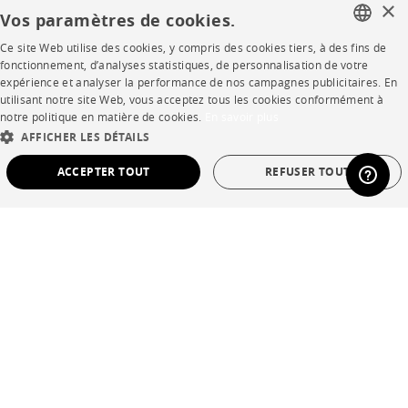
×
Vos paramètres de cookies.
CORPORATE
Ce site Web utilise des cookies, y compris des cookies tiers, à des fins de
FRENCH
fonctionnement, d’analyses statistiques, de personnalisation de votre
Presse
expérience et analyser la performance de nos campagnes publicitaires. En
ENGLISH
utilisant notre site Web, vous acceptez tous les cookies conformément à
Rejoignez-nous
notre politique en matière de cookies.
En savoir plus
DUTCH
AFFICHER LES DÉTAILS
Devenir concessionnaire
SPANISH
ACCEPTER TOUT
REFUSER TOUT
Contract
STRICTEMENT NÉCESSAIRES
PERFORMANCE
SHOP
CIBLAGE
FONCTIONNALITÉ
NON CLASSÉ
Points de vente
Garanties et SAV
Strictement nécessaires
Performance
Ciblage
Fonctionnalité
Non classé
Ventes privées
Les cookies strictement nécessaires permettent des fonctionnalités de base du site
Web telles que la connexion des utilisateurs et la gestion des comptes. Le site Web