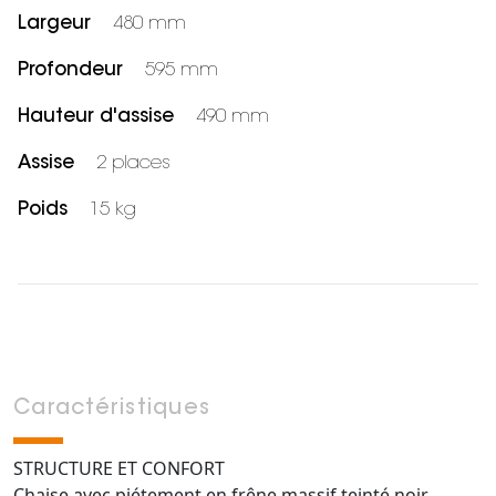
Largeur
480 mm
Profondeur
595 mm
Hauteur d'assise
490 mm
Assise
2 places
Poids
15 kg
Caractéristiques
STRUCTURE ET CONFORT
Chaise avec piétement en frêne massif teinté noir,