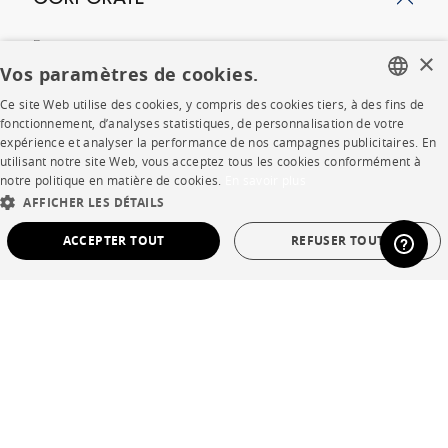
CORPORATE
Presse
×
Vos paramètres de cookies.
Rejoignez-nous
Ce site Web utilise des cookies, y compris des cookies tiers, à des fins de
FRENCH
fonctionnement, d’analyses statistiques, de personnalisation de votre
Devenir concessionnaire
expérience et analyser la performance de nos campagnes publicitaires. En
ENGLISH
utilisant notre site Web, vous acceptez tous les cookies conformément à
Contract
notre politique en matière de cookies.
En savoir plus
DUTCH
AFFICHER LES DÉTAILS
SPANISH
SHOP
ACCEPTER TOUT
REFUSER TOUT
Points de vente
STRICTEMENT NÉCESSAIRES
PERFORMANCE
Garanties et SAV
CIBLAGE
FONCTIONNALITÉ
NON CLASSÉ
Ventes privées
Strictement nécessaires
Performance
Ciblage
Fonctionnalité
Non classé