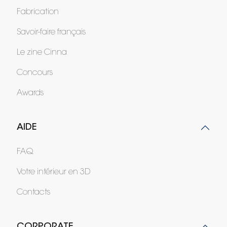
Fabrication
Savoir-faire français
Le zine Cinna
Concours
Awards
AIDE
FAQ
Votre intérieur en 3D
Contacts