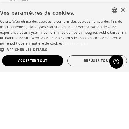
×
Vos paramètres de cookies.
SHOP
Ce site Web utilise des cookies, y compris des cookies tiers, à des fins de
FRENCH
fonctionnement, d’analyses statistiques, de personnalisation de votre
expérience et analyser la performance de nos campagnes publicitaires. En
Points de vente
ENGLISH
utilisant notre site Web, vous acceptez tous les cookies conformément à
notre politique en matière de cookies.
En savoir plus
Garanties et SAV
DUTCH
AFFICHER LES DÉTAILS
SPANISH
Ventes privées
ACCEPTER TOUT
REFUSER TOUT
STRICTEMENT NÉCESSAIRES
PERFORMANCE
CIBLAGE
FONCTIONNALITÉ
NON CLASSÉ
Langue
français
Pays
France
Strictement nécessaires
Performance
Ciblage
Fonctionnalité
*Conditions des offres
Non classé
Mentions légales
Conditions générales de vente