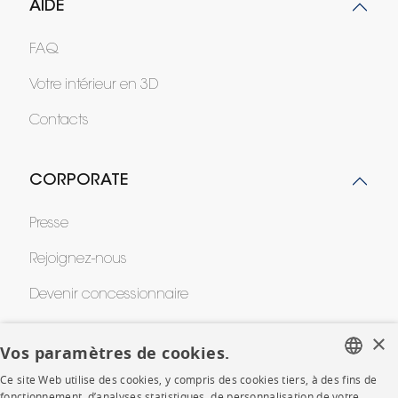
AIDE
FAQ
Votre intérieur en 3D
Contacts
CORPORATE
Presse
Rejoignez-nous
Devenir concessionnaire
Contract
×
Vos paramètres de cookies.
Ce site Web utilise des cookies, y compris des cookies tiers, à des fins de
SHOP
FRENCH
fonctionnement, d’analyses statistiques, de personnalisation de votre