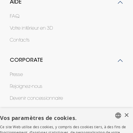
AIDE
FAQ
Votre intérieur en 3D
Contacts
CORPORATE
Presse
Rejoignez-nous
Devenir concessionnaire
Contract
×
Vos paramètres de cookies.
Ce site Web utilise des cookies, y compris des cookies tiers, à des fins de
SHOP
FRENCH
fonctionnement, d’analyses statistiques, de personnalisation de votre