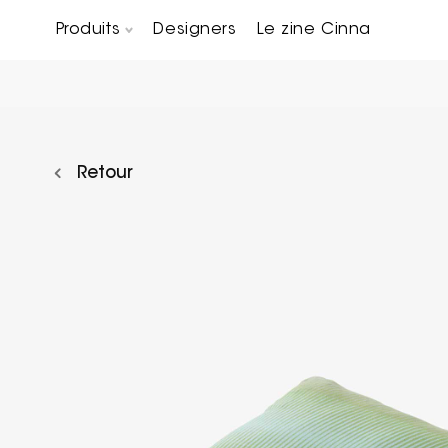
Produits
Designers
Le zine Cinna
Canapés composables
Chaises, bridges & tabourets
Tables basses & Bout de canapés
Retour