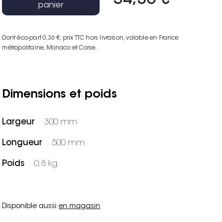
54,36 €
panier
Dont éco-part 0,36 €
, prix TTC hors livraison, valable en France
métropolitaine, Monaco et Corse.
Dimensions et poids
Largeur
300 mm
Longueur
500 mm
Poids
0,8 kg
Disponible aussi
en magasin