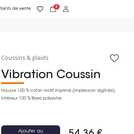
0
Points de vente
Lampadaires & liseuses
Suspensions & appliques
Objets de Décoration
Coussins & plaids
Vibration Coussin
Housse 100 % coton motif imprimé (impression digitale),
intérieur 100 % fibres polyester.
Ajouter au