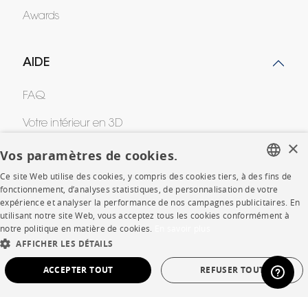
Awards
AIDE
FAQ
Votre intérieur en 3D
×
Contacts
Vos paramètres de cookies.
Ce site Web utilise des cookies, y compris des cookies tiers, à des fins de
FRENCH
fonctionnement, d’analyses statistiques, de personnalisation de votre
CORPORATE
expérience et analyser la performance de nos campagnes publicitaires. En
ENGLISH
utilisant notre site Web, vous acceptez tous les cookies conformément à
notre politique en matière de cookies.
En savoir plus
Presse
DUTCH
AFFICHER LES DÉTAILS
SPANISH
Rejoignez-nous
ACCEPTER TOUT
REFUSER TOUT
Devenir concessionnaire
STRICTEMENT NÉCESSAIRES
PERFORMANCE