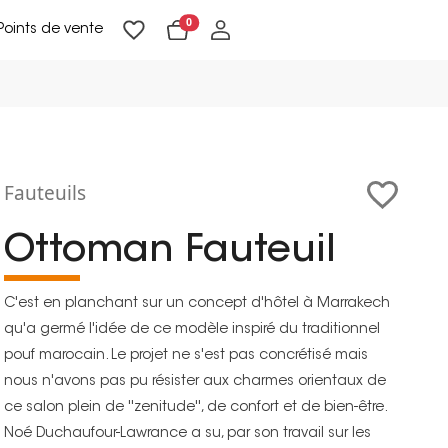
0
Points de vente
Lampadaires & liseuses
Suspensions & appliques
Objets de Décoration
Fauteuils
Ottoman Fauteuil
C'est en planchant sur un concept d'hôtel à Marrakech
qu'a germé l'idée de ce modèle inspiré du traditionnel
pouf marocain. Le projet ne s'est pas concrétisé mais
nous n'avons pas pu résister aux charmes orientaux de
ce salon plein de ''zenitude'', de confort et de bien-être.
Noé Duchaufour-Lawrance a su, par son travail sur les