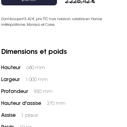
2 226,42 €
Dont éco-part 5,42 €
, prix TTC hors livraison, valable en France
métropolitaine, Monaco et Corse.
Dimensions et poids
Hauteur
680 mm
Largeur
1 000 mm
Profondeur
930 mm
Hauteur d'assise
370 mm
Assise
1 place