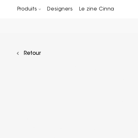
Produits
Designers
Le zine Cinna
Canapés composables
Chaises, bridges & tabourets
Tables basses & Bout de canapés
Retour