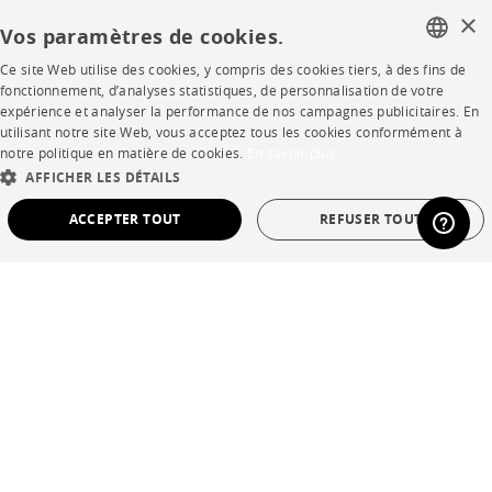
×
Vos paramètres de cookies.
Presse
Ce site Web utilise des cookies, y compris des cookies tiers, à des fins de
Rejoignez-nous
FRENCH
fonctionnement, d’analyses statistiques, de personnalisation de votre
expérience et analyser la performance de nos campagnes publicitaires. En
ENGLISH
Devenir concessionnaire
utilisant notre site Web, vous acceptez tous les cookies conformément à
notre politique en matière de cookies.
En savoir plus
DUTCH
Contract
AFFICHER LES DÉTAILS
SPANISH
ACCEPTER TOUT
REFUSER TOUT
SHOP
STRICTEMENT NÉCESSAIRES
PERFORMANCE
Points de vente
CIBLAGE
FONCTIONNALITÉ
NON CLASSÉ
Garanties et SAV
Ventes privées
Strictement nécessaires
Performance
Ciblage
Fonctionnalité
Non classé
Les cookies strictement nécessaires permettent des fonctionnalités de base du site