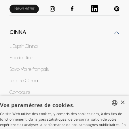
Newsletter
CINNA
L'Esprit Cinna
Fabrication
Savoir-faire français
Le zine Cinna
Concours
×
Vos paramètres de cookies.
Awards
Ce site Web utilise des cookies, y compris des cookies tiers, à des fins de
FRENCH
fonctionnement, d’analyses statistiques, de personnalisation de votre
AIDE
expérience et analyser la performance de nos campagnes publicitaires. En
ENGLISH