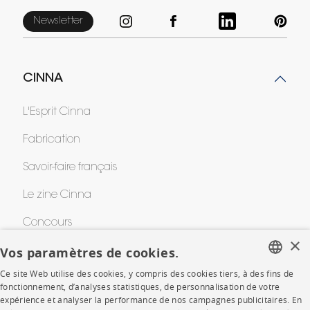
Newsletter
CINNA
L'Esprit Cinna
Fabrication
Savoir-faire français
Le zine Cinna
Concours
×
Vos paramètres de cookies.
Awards
Ce site Web utilise des cookies, y compris des cookies tiers, à des fins de
FRENCH
fonctionnement, d’analyses statistiques, de personnalisation de votre
AIDE
expérience et analyser la performance de nos campagnes publicitaires. En
ENGLISH