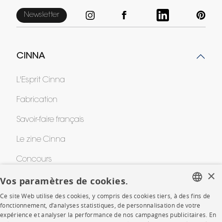
Newsletter
CINNA
L'Esprit Cinna
Fabrication
Savoir-faire français
Le zine Cinna
Concours
×
Vos paramètres de cookies.
Awards
Ce site Web utilise des cookies, y compris des cookies tiers, à des fins de
FRENCH
fonctionnement, d’analyses statistiques, de personnalisation de votre
AIDE
expérience et analyser la performance de nos campagnes publicitaires. En
ENGLISH