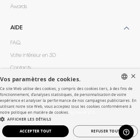
Awards
AIDE
FAQ
Votre intérieur en 3D
Contacts
×
Vos paramètres de cookies.
Ce site Web utilise des cookies, y compris des cookies tiers, à des fins de
CORPORATE
FRENCH
fonctionnement, d’analyses statistiques, de personnalisation de votre
expérience et analyser la performance de nos campagnes publicitaires. En
ENGLISH
Presse
utilisant notre site Web, vous acceptez tous les cookies conformément à
notre politique en matière de cookies.
En savoir plus
DUTCH
Rejoignez-nous
AFFICHER LES DÉTAILS
SPANISH
Devenir concessionnaire
ACCEPTER TOUT
REFUSER TOUT