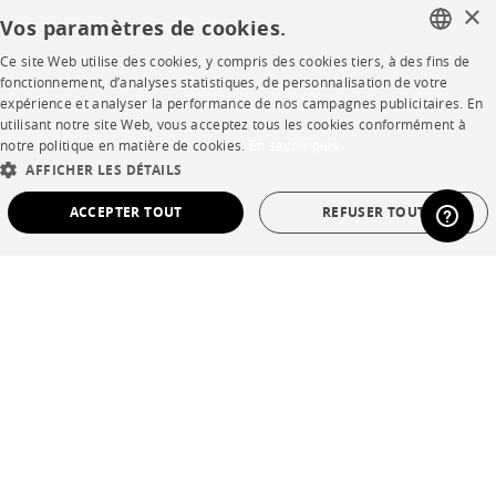
×
Vos paramètres de cookies.
Contract
Ce site Web utilise des cookies, y compris des cookies tiers, à des fins de
FRENCH
fonctionnement, d’analyses statistiques, de personnalisation de votre
expérience et analyser la performance de nos campagnes publicitaires. En
SHOP
ENGLISH
utilisant notre site Web, vous acceptez tous les cookies conformément à
notre politique en matière de cookies.
En savoir plus
DUTCH
Points de vente
AFFICHER LES DÉTAILS
SPANISH
Garanties et SAV
ACCEPTER TOUT
REFUSER TOUT
Ventes privées
STRICTEMENT NÉCESSAIRES
PERFORMANCE
CIBLAGE
FONCTIONNALITÉ
NON CLASSÉ
Langue
français
Strictement nécessaires
Performance
Ciblage
Fonctionnalité
Pays
France
Non classé
*Conditions des offres
Les cookies strictement nécessaires permettent des fonctionnalités de base du site
Web telles que la connexion des utilisateurs et la gestion des comptes. Le site Web