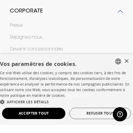
CORPORATE
Presse
Rejoignez-nous
Devenir concessionnaire
×
Contract
Vos paramètres de cookies.
Ce site Web utilise des cookies, y compris des cookies tiers, à des fins de
FRENCH
fonctionnement, d’analyses statistiques, de personnalisation de votre
SHOP
expérience et analyser la performance de nos campagnes publicitaires. En
ENGLISH
utilisant notre site Web, vous acceptez tous les cookies conformément à
notre politique en matière de cookies.
En savoir plus
Points de vente
DUTCH
AFFICHER LES DÉTAILS
SPANISH
Garanties et SAV
ACCEPTER TOUT
REFUSER TOUT
Ventes privées
STRICTEMENT NÉCESSAIRES
PERFORMANCE