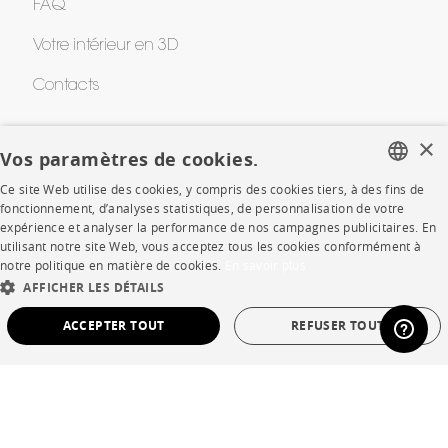
FAQ
Votre intérieur en 3D
Contacts
×
CORPORATE
Vos paramètres de cookies.
Ce site Web utilise des cookies, y compris des cookies tiers, à des fins de
Presse
FRENCH
fonctionnement, d’analyses statistiques, de personnalisation de votre
expérience et analyser la performance de nos campagnes publicitaires. En
ENGLISH
Rejoignez-nous
utilisant notre site Web, vous acceptez tous les cookies conformément à
notre politique en matière de cookies.
En savoir plus
DUTCH
Devenir concessionnaire
AFFICHER LES DÉTAILS
SPANISH
Contract
ACCEPTER TOUT
REFUSER TOUT
STRICTEMENT NÉCESSAIRES
PERFORMANCE
SHOP
CIBLAGE
FONCTIONNALITÉ
NON CLASSÉ
Points de vente