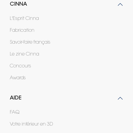
CINNA
L'Esprit Cinna
Fabrication
Savoir-faire français
Le zine Cinna
Concours
Awards
AIDE
FAQ
Votre intérieur en 3D