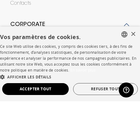
Contacts
CORPORATE
×
Vos paramètres de cookies.
Presse
Ce site Web utilise des cookies, y compris des cookies tiers, à des fins de
FRENCH
fonctionnement, d’analyses statistiques, de personnalisation de votre
Rejoignez-nous
expérience et analyser la performance de nos campagnes publicitaires. En
ENGLISH
utilisant notre site Web, vous acceptez tous les cookies conformément à
Devenir concessionnaire
notre politique en matière de cookies.
En savoir plus
DUTCH
AFFICHER LES DÉTAILS
Contract
SPANISH
ACCEPTER TOUT
REFUSER TOUT
SHOP
STRICTEMENT NÉCESSAIRES
PERFORMANCE
Points de vente
CIBLAGE
FONCTIONNALITÉ
NON CLASSÉ
Garanties et SAV
Ventes privées