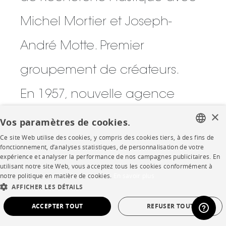
Michel Mortier et Joseph-
André Motte. Premier
groupement de créateurs.
En 1957, nouvelle agence
×
pour Pierre Guariche avec des
Vos paramètres de cookies.
Ce site Web utilise des cookies, y compris des cookies tiers, à des fins de
projets d’architecture
FRENCH
fonctionnement, d’analyses statistiques, de personnalisation de votre
expérience et analyser la performance de nos campagnes publicitaires. En
ENGLISH
intérieure et la création de
utilisant notre site Web, vous acceptez tous les cookies conformément à
notre politique en matière de cookies.
En savoir plus
DUTCH
AFFICHER LES DÉTAILS
nombreux mobiliers et
SPANISH
ACCEPTER TOUT
REFUSER TOUT
luminaires édités par Les