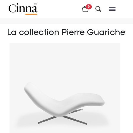
0
Magasins à proximité
La collection Pierre Guariche