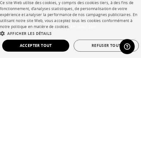
Ce site Web utilise des cookies, y compris des cookies tiers, à des fins de
Votre intérieur en 3D
FRENCH
fonctionnement, d’analyses statistiques, de personnalisation de votre
expérience et analyser la performance de nos campagnes publicitaires. En
Contacts
ENGLISH
utilisant notre site Web, vous acceptez tous les cookies conformément à
notre politique en matière de cookies.
En savoir plus
DUTCH
AFFICHER LES DÉTAILS
CORPORATE
SPANISH
ACCEPTER TOUT
REFUSER TOUT
Presse
STRICTEMENT NÉCESSAIRES
PERFORMANCE
Rejoignez-nous
CIBLAGE
FONCTIONNALITÉ
NON CLASSÉ
Devenir concessionnaire
Contract
Strictement nécessaires
Performance
Ciblage
Fonctionnalité
Non classé
SHOP
Les cookies strictement nécessaires permettent des fonctionnalités de base du site
Web telles que la connexion des utilisateurs et la gestion des comptes. Le site Web
Points de vente
ne peut pas être utilisé correctement sans les cookies strictement nécessaires.
Garanties et SAV
Provider /