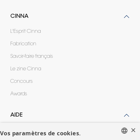
CINNA
L'Esprit Cinna
Fabrication
Savoir-faire français
Le zine Cinna
Concours
Awards
AIDE
×
FAQ
Vos paramètres de cookies.