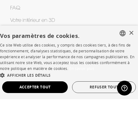
FAQ
Votre intérieur en 3D
×
Contacts
Vos paramètres de cookies.
Ce site Web utilise des cookies, y compris des cookies tiers, à des fins de
FRENCH
fonctionnement, d’analyses statistiques, de personnalisation de votre
CORPORATE
expérience et analyser la performance de nos campagnes publicitaires. En
ENGLISH
utilisant notre site Web, vous acceptez tous les cookies conformément à
notre politique en matière de cookies.
En savoir plus
Presse
DUTCH
AFFICHER LES DÉTAILS
SPANISH
Rejoignez-nous
ACCEPTER TOUT
REFUSER TOUT
Devenir concessionnaire
STRICTEMENT NÉCESSAIRES
PERFORMANCE
Contract
CIBLAGE
FONCTIONNALITÉ
NON CLASSÉ
SHOP