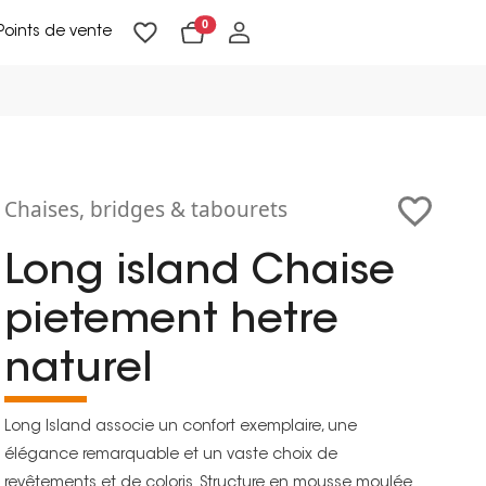
0
Points de vente
Lampadaires & liseuses
Suspensions & appliques
Objets de Décoration
Chaises, bridges & tabourets
Long island Chaise
pietement hetre
naturel
Long Island associe un confort exemplaire, une
élégance remarquable et un vaste choix de
revêtements et de coloris. Structure en mousse moulée