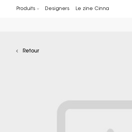
Produits
Designers
Le zine Cinna
Canapés composables
Chaises, bridges & tabourets
Tables basses & Bout de canapés
Retour