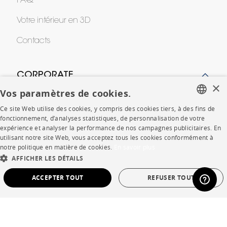
FAQ
Votre intérieur en 3D
Contacts
CORPORATE
×
Vos paramètres de cookies.
Presse
Ce site Web utilise des cookies, y compris des cookies tiers, à des fins de
FRENCH
fonctionnement, d’analyses statistiques, de personnalisation de votre
Rejoignez-nous
expérience et analyser la performance de nos campagnes publicitaires. En
ENGLISH
utilisant notre site Web, vous acceptez tous les cookies conformément à
Devenir concessionnaire
notre politique en matière de cookies.
En savoir plus
DUTCH
AFFICHER LES DÉTAILS
Contract
SPANISH
ACCEPTER TOUT
REFUSER TOUT
SHOP
STRICTEMENT NÉCESSAIRES
PERFORMANCE
Points de vente
CIBLAGE
FONCTIONNALITÉ
NON CLASSÉ