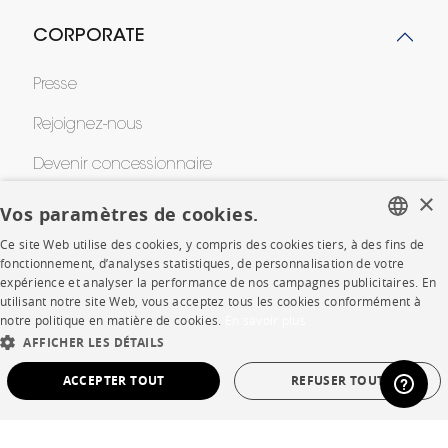
CORPORATE
Presse
Rejoignez-nous
Devenir concessionnaire
×
Contract
Vos paramètres de cookies.
Ce site Web utilise des cookies, y compris des cookies tiers, à des fins de
FRENCH
fonctionnement, d’analyses statistiques, de personnalisation de votre
SHOP
expérience et analyser la performance de nos campagnes publicitaires. En
ENGLISH
utilisant notre site Web, vous acceptez tous les cookies conformément à
notre politique en matière de cookies.
En savoir plus
Points de vente
DUTCH
AFFICHER LES DÉTAILS
SPANISH
Garanties et SAV
ACCEPTER TOUT
REFUSER TOUT
Ventes privées
STRICTEMENT NÉCESSAIRES
PERFORMANCE