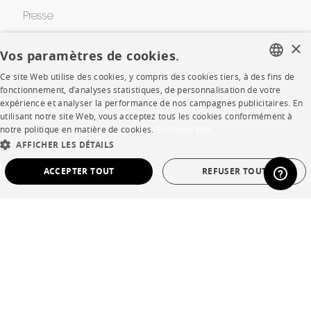
Presse
×
Rejoignez-nous
Vos paramètres de cookies.
Devenir concessionnaire
Ce site Web utilise des cookies, y compris des cookies tiers, à des fins de
FRENCH
fonctionnement, d’analyses statistiques, de personnalisation de votre
Contract
expérience et analyser la performance de nos campagnes publicitaires. En
ENGLISH
utilisant notre site Web, vous acceptez tous les cookies conformément à
notre politique en matière de cookies.
En savoir plus
DUTCH
AFFICHER LES DÉTAILS
SHOP
SPANISH
ACCEPTER TOUT
REFUSER TOUT
Points de vente
STRICTEMENT NÉCESSAIRES
PERFORMANCE
Garanties et SAV
Ventes privées
CIBLAGE
FONCTIONNALITÉ
NON CLASSÉ
Strictement nécessaires
Performance
Ciblage
Fonctionnalité