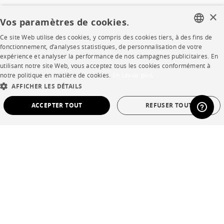
Rejoignez-nous
×
Vos paramètres de cookies.
Devenir concessionnaire
Ce site Web utilise des cookies, y compris des cookies tiers, à des fins de
FRENCH
fonctionnement, d’analyses statistiques, de personnalisation de votre
Contract
expérience et analyser la performance de nos campagnes publicitaires. En
ENGLISH
utilisant notre site Web, vous acceptez tous les cookies conformément à
notre politique en matière de cookies.
En savoir plus
DUTCH
SHOP
AFFICHER LES DÉTAILS
SPANISH
ACCEPTER TOUT
REFUSER TOUT
Points de vente
STRICTEMENT NÉCESSAIRES
PERFORMANCE
Garanties et SAV
Ventes privées
CIBLAGE
FONCTIONNALITÉ
NON CLASSÉ
Strictement nécessaires
Performance
Ciblage
Fonctionnalité
Non classé
Langue
français