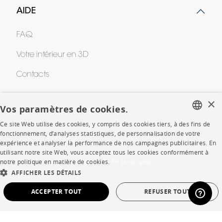
AIDE
FAQ
Votre intérieur en 3D
Contacts
×
Vos paramètres de cookies.
CORPORATE
Ce site Web utilise des cookies, y compris des cookies tiers, à des fins de
FRENCH
Presse
fonctionnement, d’analyses statistiques, de personnalisation de votre
expérience et analyser la performance de nos campagnes publicitaires. En
ENGLISH
utilisant notre site Web, vous acceptez tous les cookies conformément à
Rejoignez-nous
notre politique en matière de cookies.
En savoir plus
DUTCH
Devenir concessionnaire
AFFICHER LES DÉTAILS
SPANISH
ACCEPTER TOUT
REFUSER TOUT
Contract
STRICTEMENT NÉCESSAIRES
PERFORMANCE