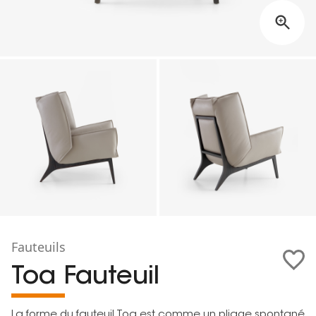
Fauteuils
Toa Fauteuil
La forme du fauteuil Toa est comme un pliage spontané