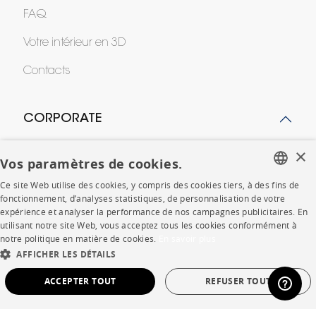
FAQ
Votre intérieur en 3D
Contacts
CORPORATE
×
Presse
Vos paramètres de cookies.
Rejoignez-nous
Ce site Web utilise des cookies, y compris des cookies tiers, à des fins de
FRENCH
fonctionnement, d’analyses statistiques, de personnalisation de votre
Devenir concessionnaire
expérience et analyser la performance de nos campagnes publicitaires. En
ENGLISH
utilisant notre site Web, vous acceptez tous les cookies conformément à
Contract
notre politique en matière de cookies.
En savoir plus
DUTCH
AFFICHER LES DÉTAILS
SPANISH
ACCEPTER TOUT
REFUSER TOUT
SHOP
STRICTEMENT NÉCESSAIRES
PERFORMANCE