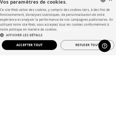
Vos paramètres de cookies.
Ce site Web utilise des cookies, y compris des cookies tiers, à des fins de
AIDE
FRENCH
fonctionnement, d’analyses statistiques, de personnalisation de votre
expérience et analyser la performance de nos campagnes publicitaires. En
ENGLISH
utilisant notre site Web, vous acceptez tous les cookies conformément à
FAQ
notre politique en matière de cookies.
En savoir plus
DUTCH
Votre intérieur en 3D
AFFICHER LES DÉTAILS
SPANISH
ACCEPTER TOUT
REFUSER TOUT
Contacts
STRICTEMENT NÉCESSAIRES
PERFORMANCE
CORPORATE
CIBLAGE
FONCTIONNALITÉ
NON CLASSÉ
Presse
Rejoignez-nous
Strictement nécessaires
Performance
Ciblage
Fonctionnalité
Devenir concessionnaire
Non classé
Contract
Les cookies strictement nécessaires permettent des fonctionnalités de base du site
Web telles que la connexion des utilisateurs et la gestion des comptes. Le site Web
ne peut pas être utilisé correctement sans les cookies strictement nécessaires.