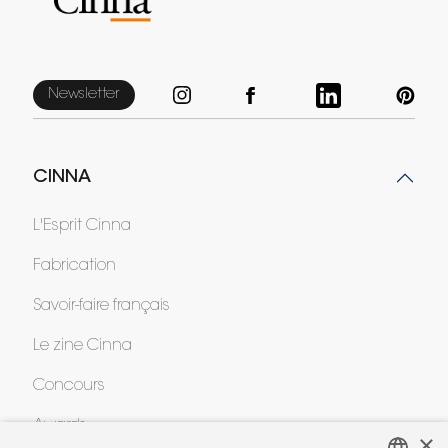
Newsletter
CINNA
L'Esprit Cinna
Fabrication
Savoir-faire français
Le zine Cinna
Concours
Awards
×